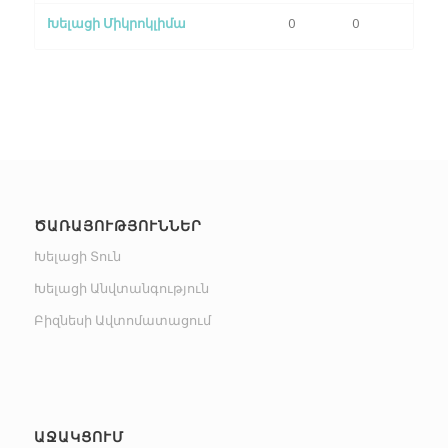
Խելացի Միկրոկլիմա
0
0
ԾԱՌԱՅՈՒԹՅՈՒՆՆԵՐ
Խելացի Տուն
Խելացի Անվտանգություն
Բիզնեսի Ավտոմատացում
ԱՋԱԿՑՈՒՄ