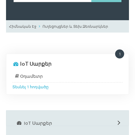
Հիմնական Էջ
Ուղեցույցներ և Տեխ.Ձեռնարկներ
1
IoT Սարքեր
Օդամետր
Տեսնել 1 հոդվածը
IoT Սարքեր