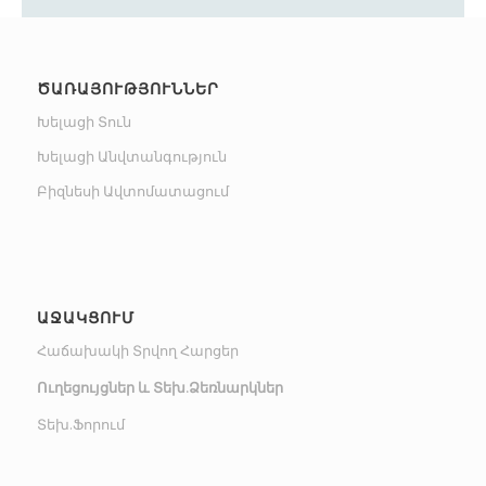
ԾԱՌԱՅՈՒԹՅՈՒՆՆԵՐ
Խելացի Տուն
Խելացի Անվտանգություն
Բիզնեսի Ավտոմատացում
ԱՋԱԿՑՈՒՄ
Հաճախակի Տրվող Հարցեր
Ուղեցույցներ և Տեխ.Ձեռնարկներ
Տեխ.Ֆորում