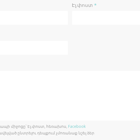
Էլ.փոստ
*
ապի միջոցը՝ Էլ.փոստ, հեռախոս,
Facebook
վելված ընտրելու դեպքում չմոռանաք նշել ձեր